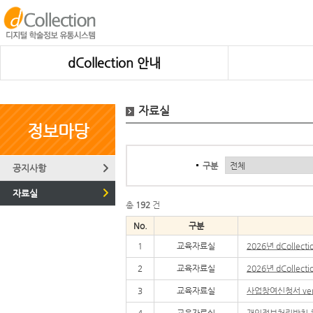
dCollection 안내
자료실
정보마당
구분
공지사항
자료실
총
192
건
No.
구분
1
교육자료실
2026년 dColle
2
교육자료실
2026년 dColle
3
교육자료실
사업창여신청서 ver
4
교육자료실
개인정보처리방침 